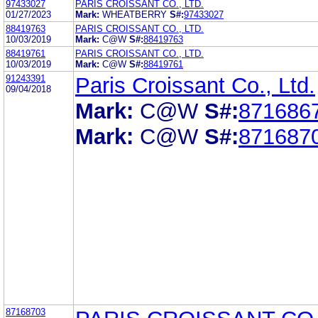
97433027
PARIS CROISSANT CO., LTD.
01/27/2023
Mark:
WHEATBERRY
S#:
97433027
88419763
PARIS CROISSANT CO., LTD.
10/03/2019
Mark:
C@W
S#:
88419763
88419761
PARIS CROISSANT CO., LTD.
10/03/2019
Mark:
C@W
S#:
88419761
91243391
Paris Croissant Co., Ltd.
09/04/2018
Mark:
C@W
S#:
871686
Mark:
C@W
S#:
871687
87168703