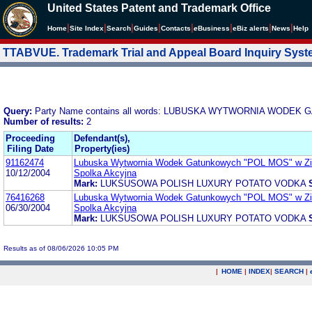
United States Patent and Trademark Office
|
|
|
|
|
|
|
|
Home
Site Index
Search
Guides
Contacts
e
Business
eBiz alerts
News
Help
TTABVUE. Trademark Trial and Appeal Board Inquiry Sys
Query:
Party Name contains all words: LUBUSKA WYTWORNIA WOD
Number of results:
2
Proceeding
Defendant(s),
Filing Date
Property(ies)
91162474
Lubuska Wytwornia Wodek Gatunkowych "POL MOS" w Zie
10/12/2004
Spolka Akcyjna
Mark:
LUKSUSOWA POLISH LUXURY POTATO VODKA
76416268
Lubuska Wytwornia Wodek Gatunkowych "POL MOS" w Zie
06/30/2004
Spolka Akcyjna
Mark:
LUKSUSOWA POLISH LUXURY POTATO VODKA
Results as of 08/06/2026 10:05 PM
|
HOME
|
INDEX
|
SEARCH
|
.