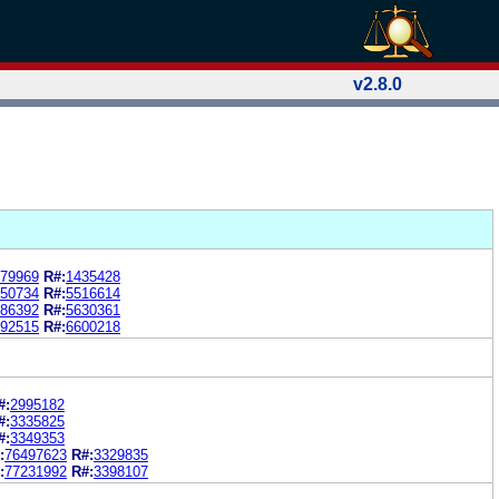
v2.8.0
79969
R#:
1435428
50734
R#:
5516614
86392
R#:
5630361
92515
R#:
6600218
#:
2995182
#:
3335825
#:
3349353
:
76497623
R#:
3329835
:
77231992
R#:
3398107